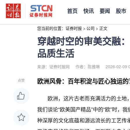
首页
快讯
要闻
股市
您当前的位置：
证券时报
>
公司
>
正文
穿越时空的审美交融：
品质生活
来源：证券时报网
作者：陈雅琳
2026-02-09 
欧洲风骨：百年积淀与匠心独运的
点赞
欧洲，这片古老而充满活力的土地，
我们谈论“欧美国产精品”中的“欧”时
种深厚的文化底蕴和源远流长的工艺传