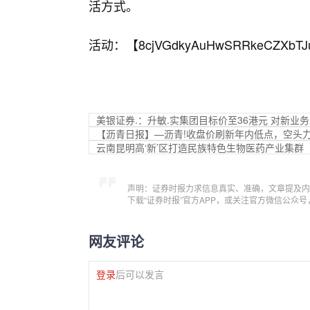
活方式。
活动：【
8cjVGdkyAuHwSRRkeCZXbTJ
美银证券.：升敏.实集团目标价至36港元 对新业
【沥青日报】—沥青!收盘价刷新年内低点，空头
云南昆明高‘新’区打造民族特色生物医药产业集群
声明：证券时报力求信息真实、准确，文章提及内
下载“证券时报”官方APP，或关注官方微信公众
网友评论
登录
后可以发言