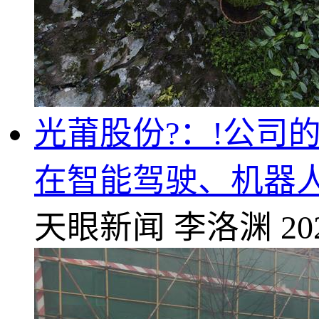
光莆股份?：!公司
在智能驾驶、机器
天眼新闻
李洛渊
20