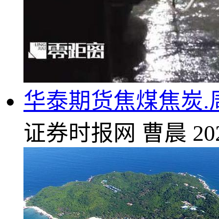
华泰期货焦煤焦炭
证券时报网
曹晨
20