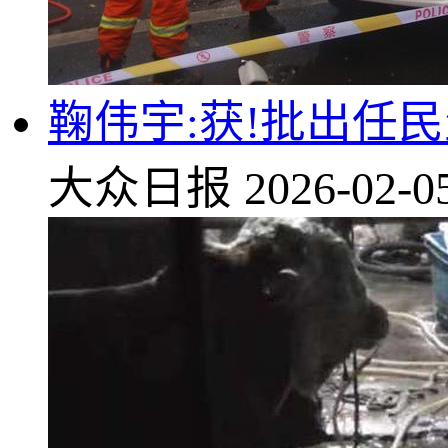
鞠伟宇:获!批出任
大众日报
2026-02-0