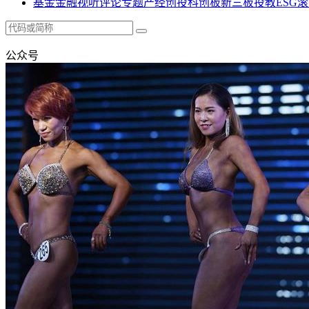
基金
金融
视听
评论
专题
产经
创投
科创板
新三板
投教
ESG
滚
公众号