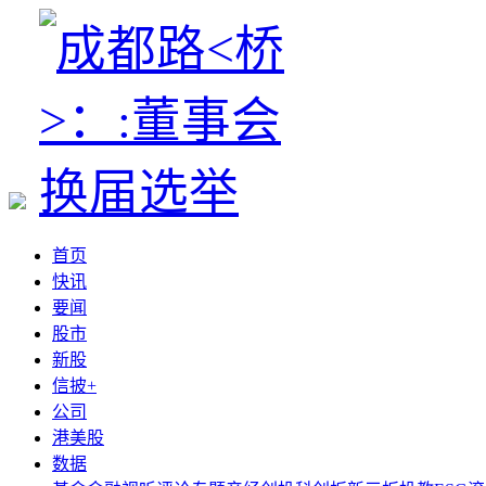
首页
快讯
要闻
股市
新股
信披+
公司
港美股
数据